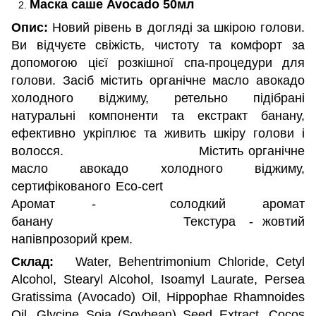
Маска саше Avocado 50мл
Опис:
Новий рівень в догляді за шкірою голови.
Ви відчуєте свіжість, чистоту та комфорт за
допомогою цієї розкішної спа-процедури для
голови. Засіб містить органічне масло авокадо
холодного віджиму, ретельно підібрані
натуральні компоненти та екстракт банану,
ефективно укріплює та живить шкіру голови і
волосся. Містить органічне
масло авокадо холодного віджиму,
сертифікованого Eco-cert
Аромат - солодкий аромат
банану Текстура - жовтий
напівпрозорий крем.
Склад:
Water, Behentrimonium Chloride, Cetyl
Alcohol, Stearyl Alcohol, Isoamyl Laurate, Persea
Gratissima (Avocado) Oil, Hippophae Rhamnoides
Oil, Glycine Soja (Soybean) Seed Extract, Cocos