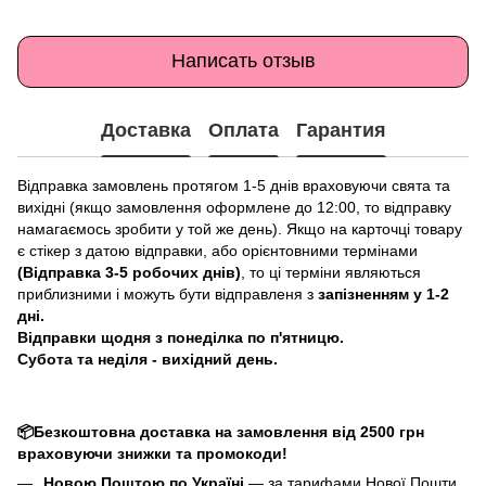
Написать отзыв
Доставка
Оплата
Гарантия
Відправка замовлень протягом 1-5 днів враховуючи свята та
вихідні (якщо замовлення оформлене до 12:00, то відправку
намагаємось зробити у той же день). Якщо на карточці товару
є стікер з датою відправки, або орієнтовними термінами
(Відправка 3-5 робочих днів)
, то ці терміни являються
приблизними і можуть бути відправленя з
запізненням у 1-2
дні.
Відправки щодня з понеділка по п'ятницю.
Субота та неділя - вихідний день.
📦Безкоштовна доставка на замовлення від 2500 грн
враховуючи знижки та промокоди!
Новою Поштою по Україні
— за тарифами Нової Пошти