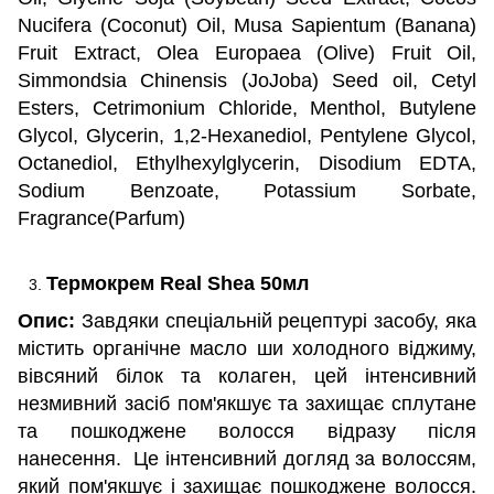
Nucifera (Coconut) Oil, Musa Sapientum (Banana)
Fruit Extract, Olea Europaea (Olive) Fruit Oil,
Simmondsia Chinensis (JoJoba) Seed oil, Cetyl
Esters, Cetrimonium Chloride, Menthol, Butylene
Glycol, Glycerin, 1,2-Hexanediol, Pentylene Glycol,
Octanediol, Ethylhexylglycerin, Disodium EDTA,
Sodium Benzoate, Potassium Sorbate,
Fragrance(Parfum)
Термокрем Real Shea 50мл
Опис:
Завдяки спеціальній рецептурі засобу, яка
містить органічне масло ши холодного віджиму,
вівсяний білок та колаген, цей інтенсивний
незмивний засіб пом'якшує та захищає сплутане
та пошкоджене волосся відразу після
нанесення. Це інтенсивний догляд за волоссям,
який пом'якшує і захищає пошкоджене волосся.