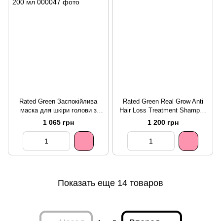
Rated Green Заспокійлива
Rated Green Real Grow Anti
маска для шкіри голови з
Hair Loss Treatment Shampoo
маслом таману Tamanu Oil
Шампунь проти випадіння
1 065 грн
1 200 грн
Soothing Scalp Pack w / Black
Currant 200 мл
Показать еще 14 товаров