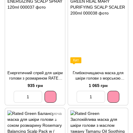
Хит
Енергетичний спрей для шкіри
Глибокочищаюча маска для
голови з розмарином RATED
шкіри голови з морською
GREEN REAL MARY
сіллю RATED GREEN REAL
935 грн
1 065 грн
ENERGIZING SCALP SPRAY
MARY PURIFYING SCALP
120ml
SCALER 200ml