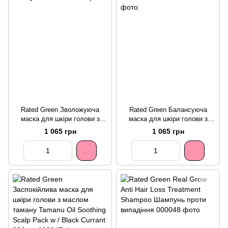
Rated Green Зволожуюча
Rated Green Балансуюча
маска для шкіри голови з
маска для шкіри голови з
соком гібіскуса Hibiscus
соком розмарину Rosemary
1 065 грн
1 065 грн
Moisturizing Scalp Pack w /
Balancing Scalp Pack w /
Honey 200 мл
Charcoal 200 мл