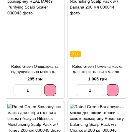
Хит
Rated Green Очищаюча та
Rated Green Поживна маска
відлущувальна маска для
для шкіри голови з маслом
шкіри голови з морською
авокадо і екстрактом банана
295 грн
1 065 грн
сіллю та соком розмарину
Avocado Nourishing Scalp
REAL MARY Purifying Scalp
Pack w / Banana 200 мл
Scaler