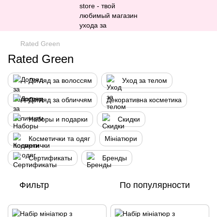
Rated Green
Rated Green
Догляд за волоссям
Уход за телом
Догляд за обличчям
Декоративна косметика
Наборы и подарки
Скидки
Косметички та одяг
Мініатюри
Сертификаты
Бренды
Фильтр
По популярности