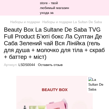
Наборы и подарки
Наборы и подарки La Sultan De Saba
Beauty Box La Sultane De Saba TVG
Full Product Б'юті бокс Ла Султан Де
Саба Зелений чай Вся Лінійка (гель
для душа + молочко для тіла + скраб
+ баттер + міст)
Артикул:
LSDS0044
Оставить отзыв