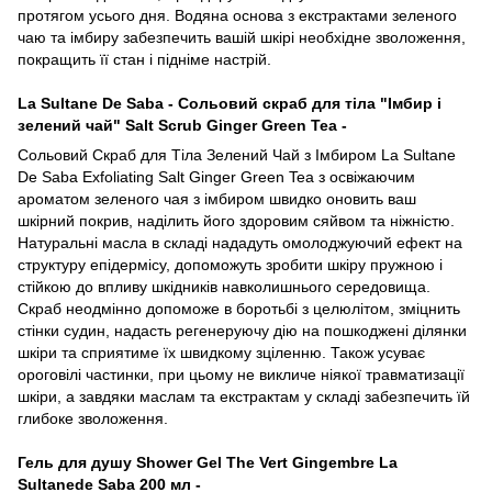
протягом усього дня. Водяна основа з екстрактами зеленого
чаю та імбиру забезпечить вашій шкірі необхідне зволоження,
покращить її стан і підніме настрій.
La Sultane De Saba - Сольовий скраб для тіла "Імбир і
зелений чай" Salt Scrub Ginger Green Tea -
Сольовий Скраб для Тіла Зелений Чай з Імбиром La Sultane
De Saba Exfoliating Salt Ginger Green Tea з освіжаючим
ароматом зеленого чая з імбиром швидко оновить ваш
шкірний покрив, наділить його здоровим сяйвом та ніжністю.
Натуральні масла в складі нададуть омолоджуючий ефект на
структуру епідермісу, допоможуть зробити шкіру пружною і
стійкою до впливу шкідників навколишнього середовища.
Скраб неодмінно допоможе в боротьбі з целюлітом, зміцнить
стінки судин, надасть регенеруючу дію на пошкоджені ділянки
шкіри та сприятиме їх швидкому зціленню. Також усуває
ороговілі частинки, при цьому не викличе ніякої травматизації
шкіри, а завдяки маслам та екстрактам у складі забезпечить їй
глибоке зволоження.
Гель для душу Shower Gel The Vert Gingembre La
Sultanede Saba 200 мл -