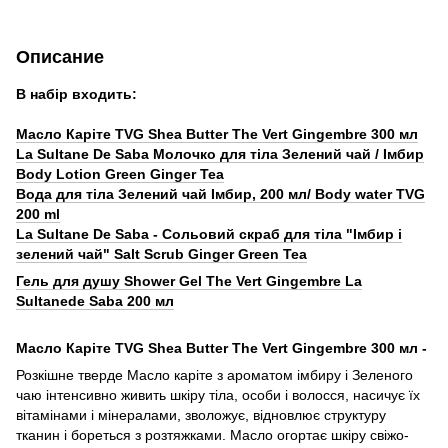
Описание
В набір входить:
Масло Каріте TVG Shea Butter The Vert Gingembre 300 мл
La Sultanе De Saba Молочко для тіла Зелений чай / Імбир
Body Lotion Green Ginger Tea
Вода для тіла Зелений чай Імбир, 200 мл/ Body water TVG
200 ml
La Sultane De Saba - Сольовий скраб для тіла "Імбир і
зелений чай" Salt Scrub Ginger Green Tea
Гель для душу Shower Gel The Vert Gingembre La
Sultanede Saba 200 мл
Масло Каріте TVG Shea Butter The Vert Gingembre 300 мл -
Розкішне тверде Масло каріте з ароматом імбиру і Зеленого
чаю інтенсивно живить шкіру тіла, особи і волосся, насичує їх
вітамінами і мінералами, зволожує, відновлює структуру
тканин і бореться з розтяжками. Масло огортає шкіру свіжо-