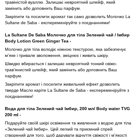
травіністой вуаллю. Залишає невроятний шлейф, який
замінить або доповнить Ваш парфум.
Закріпити та посилити аромат так само дозволить Молочко La
Sultane de Saba - експеременіруйте з поєднаннями!
La Sultanе De Saba Молочко для тіла Зелений чай / Імбир
Body Lotion Green Ginger Tea -
Молочко для тіла володіє ніжною текстурою, яка забезпечує
м'яке і тривале зволоження, зміцнює і живить шкіру.
Швидко вбирається і залишає невроятний тонкий свіжо-
трав'янистий шлейф, який замінить або доповнить Ваш
парфум.
Закріпити аромат і посилити живильний ефект дозволить
тверде Масло каріте La Sultane de Saba - експеременіруйте з
поєднаннями!
Вода для тіла Зелений чай Імбир, 200 мл/ Body water TVG
200 ml -
Подаруйте своїй шкірі освіження та живлення з водою для тіла
«Зелений чай Імбир». Цей легкий та приємний спрей
створений для того, щоб дарувати відчуття свіжості і м'якості